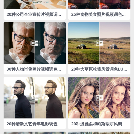
20种公司企业宣传片视频调色
25种食物美食照片视频调色L
LUTs预设
UTs预设
30种人物肖像照片视频调色L
20种大草原牧场风景调色LUT
UTs预设
s预设
20种清新文艺青年电影调色L
20种淡雅柔和帕斯蒂尔风调色
UTs预设
LUTs预设