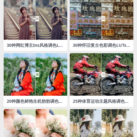
30种网红博主Ins风格调色LU
30种怀旧复古色彩调色LUTs
Ts预设
预设包
20种颜色鲜艳生机勃勃调色L
25种体育运动主题风格调色L
UTs预设
UTs预设