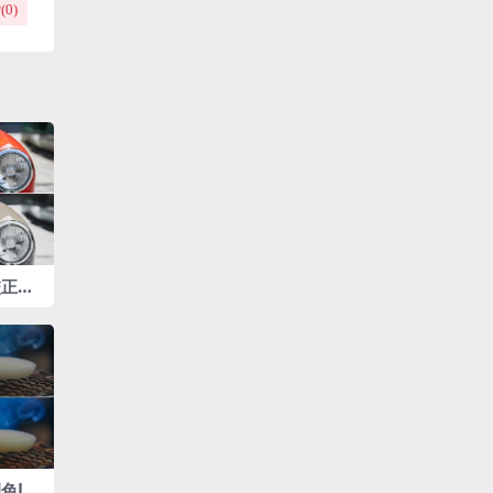
(
0
)
正‌调
色LU