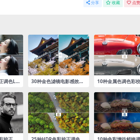
分享
收藏
点赞
正调色LU
30种金色滤镜电影感效果
10种金属色调色彩校
LUTs预设包
色LUTs预设包
彩校正调
25种HDR色彩校正‌调色L
10种色彩增益‌鲜艳调