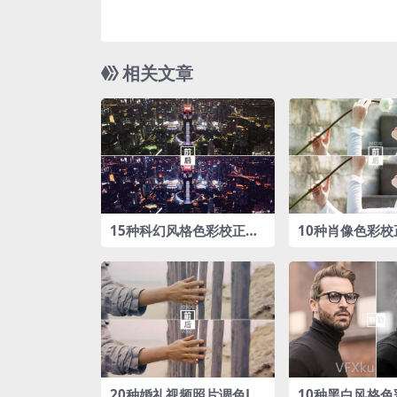
相关文章
15种科幻风格色彩校正‌调
10种肖像色彩校
色LUTs预设包
Ts预设包
20种婚礼视频照片调色LU
10种黑白风格色