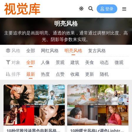
登录
明亮风格
主要追求的是画面明亮、通透的效果，通常通过调整对比度、高
光、阴影等参数来实现。
风格
全部
网红风格
明亮风格
复古风格
对象
全部
人像
景观
建筑
美食
动态
微观
排序
最新
热度
点赞
收藏
更新
随机
10种优雅浅谈黑色电影风格Lr
10种暖光风格Lr调色Lightroo