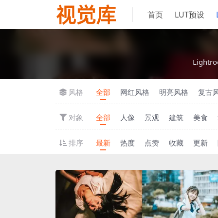
首页
LUT预设
‌Lig
风格
全部
网红风格
明亮风格
复古
对象
全部
人像
景观
建筑
美食
排序
最新
热度
点赞
收藏
更新