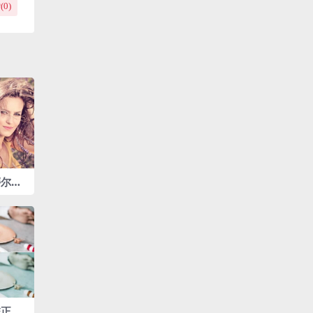
(
0
)
蒂尔风
正‌调