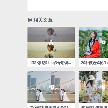
相关文章
13种索尼S-Log3专用调色
20种颜色鲜艳生
LUTs预设包
色LUTs预设
25种婚礼视频照片调色LU
30种旅行视频照