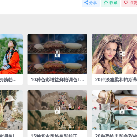
分享
收藏
点赞
机勃勃调
10种色彩增益‌鲜艳调色LU
20种淡雅柔和帕斯
Ts预设包
调色LUTs预设
片调色LU
15种复古风格色彩校正调
20种恐怖电影色彩校