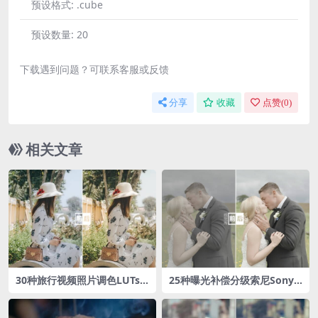
预设格式:
.cube
预设数量:
20
下载遇到问题？可联系客服或反馈
分享
收藏
点赞(
0
)
相关文章
30种旅行视频照片调色LUTs
25种曝光补偿分级索尼Sony S
预设包
-Log3专业LUTs预设包