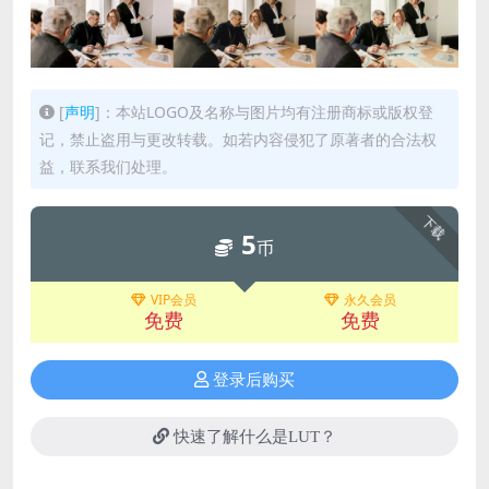
[
声明
]：本站LOGO及名称与图片均有注册商标或版权登
记，禁止盗用与更改转载。如若内容侵犯了原著者的合法权
益，联系我们处理。
下载
5
币
VIP会员
永久会员
免费
免费
登录后购买
快速了解什么是LUT？