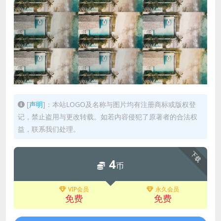
[
声明
]：本站LOGO及名称与图片均有注册商标或版权登
记，禁止盗用与更改转载。如若内容侵犯了原著者的合法权
益，联系我们处理。
下载
4
币
VIP会员
永久会员
免费
免费