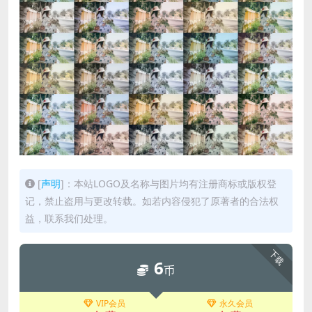
[
声明
]：本站LOGO及名称与图片均有注册商标或版权登
记，禁止盗用与更改转载。如若内容侵犯了原著者的合法权
益，联系我们处理。
下载
6
币
VIP会员
永久会员