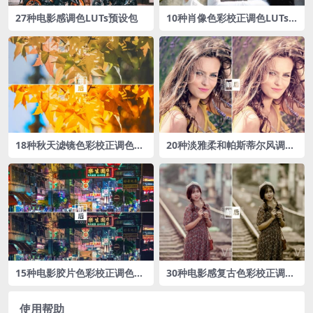
27种电影感调色LUTs预设包
10种肖像色彩校正调色LUTs
预设包
18种秋天滤镜色彩校正调色L
20种淡雅柔和帕斯蒂尔风调色
UTs预设包
LUTs预设
15种‌电影胶片色彩校正‌调色L
30种电影感复古色彩校正调色
UTs预设包
LUTs预设包
使用帮助