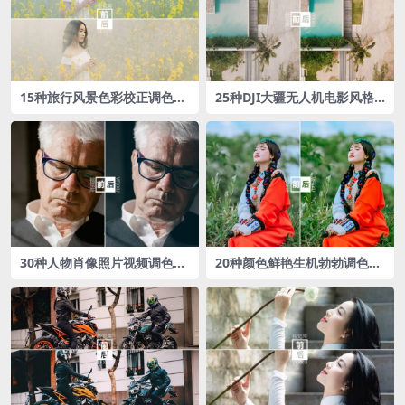
15种旅行风景色彩校正调色L
25种DJI大疆无人机电影风格L
UTs预设包
UTs预设包
30种人物肖像照片视频调色L
20种颜色鲜艳生机勃勃调色L
UTs预设
UTs预设