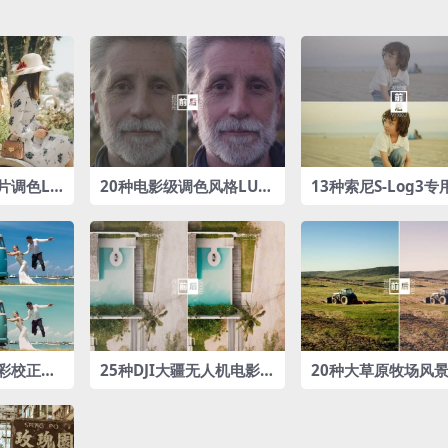
片调色LU
20种电影级调色风格LUTs
13种索尼S-Log3
预设包
LUTs预设包
彩校正‌调
25种DJI大疆无人机电影风
20种大草原牧场风
格LUTs预设包
LUTs预设