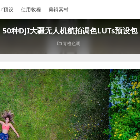
Lr预设
使用教程
剪辑素材
50种DJI大疆无人机航拍调色LUTs预设包
‌青橙色调‌