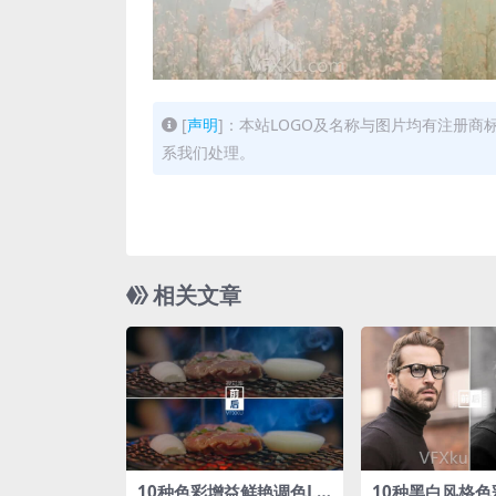
[
声明
]：本站LOGO及名称与图片均有注册
系我们处理。
相关文章
10种色彩增益‌鲜艳调色LU
10种黑白风格色