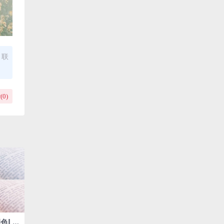
，联
(
0
)
调色LU