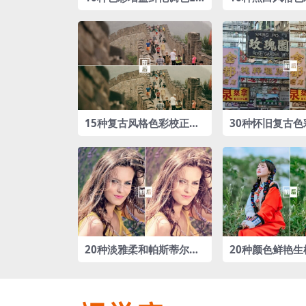
Ts预设包
色LUTs预设包
15种复古风格色彩校正调
30种怀旧复古色
色LUTs预设包
Ts预设包
20种淡雅柔和帕斯蒂尔风
20种颜色鲜艳生
调色LUTs预设
色LUTs预设