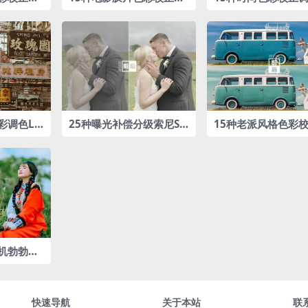
色LUTs预设包
Ts预设包
彩调色LU
25种曝光补偿分级索尼So
15种老派风格色彩校
ny S-Log3专业LUTs预设
色LUTs预设包
包
机勃勃调
快速导航
关于本站
联