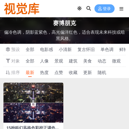
登录
‌赛博朋克
偏冷色调，阴影蓝紫色，高光偏洋红色，适合表现未来科技或暗
黑风格。
预设
全部
电影感
小清新
‌复古怀旧
单色调
‌鲜
对象
全部
人像
景观
建筑
美食
动态
微观
排序
最新
热度
点赞
收藏
更新
随机
15种科幻风格色彩校正‌调色L