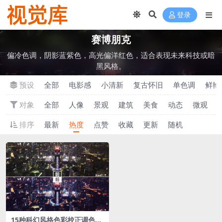
登录
‌赛博朋克
偏冷色调，阴影蓝紫色，高光偏洋红色，适合表现未来科技或暗
黑风格。
预设
全部
电影感
小清新
‌复古怀旧
单色调
‌鲜
对象
全部
人像
景观
建筑
美食
动态
微观
排序
最新
热度
点赞
收藏
更新
随机
15种科幻风格色彩校正‌调色L