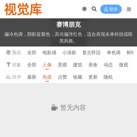
登录
‌赛博朋克
偏冷色调，阴影蓝紫色，高光偏洋红色，适合表现未来科技或暗
黑风格。
预设
全部
电影感
小清新
‌复古怀旧
单色调
‌鲜
对象
全部
人像
景观
建筑
美食
动态
微观
排序
最新
热度
点赞
收藏
更新
随机
暂无内容