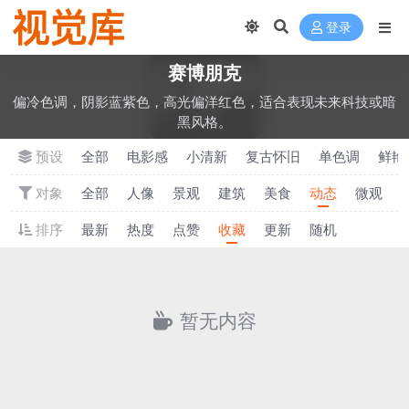
登录
‌赛博朋克
偏冷色调，阴影蓝紫色，高光偏洋红色，适合表现未来科技或暗
黑风格。
预设
全部
电影感
小清新
‌复古怀旧
单色调
‌鲜
对象
全部
人像
景观
建筑
美食
动态
微观
排序
最新
热度
点赞
收藏
更新
随机
暂无内容