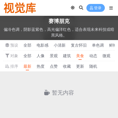
登录
‌赛博朋克
偏冷色调，阴影蓝紫色，高光偏洋红色，适合表现未来科技或暗
黑风格。
预设
全部
电影感
小清新
‌复古怀旧
单色调
‌鲜
对象
全部
人像
景观
建筑
美食
动态
微观
排序
最新
热度
点赞
收藏
更新
随机
暂无内容